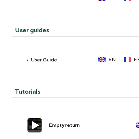
User guides
EN
F
User Guide
Tutorials
Empty return