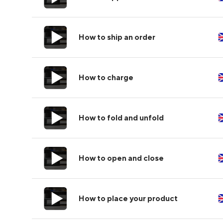
How to ship an order
How to charge
How to fold and unfold
How to open and close
How to place your product