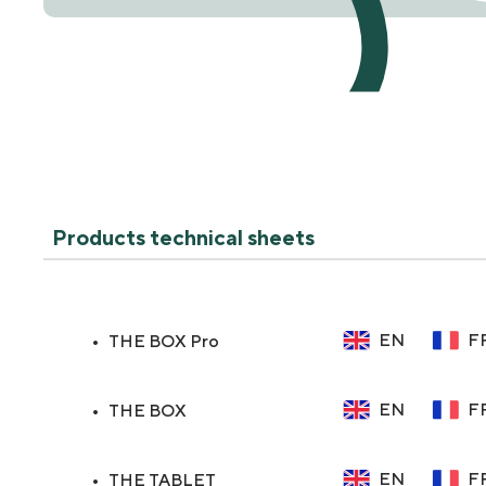
Products technical sheets
EN
F
THE BOX Pro
EN
F
THE BOX
EN
F
THE TABLET