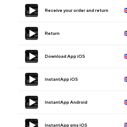
Receive your order and return
Return
Download App iOS
InstantApp iOS
InstantApp Android
InstantApp sms iOS